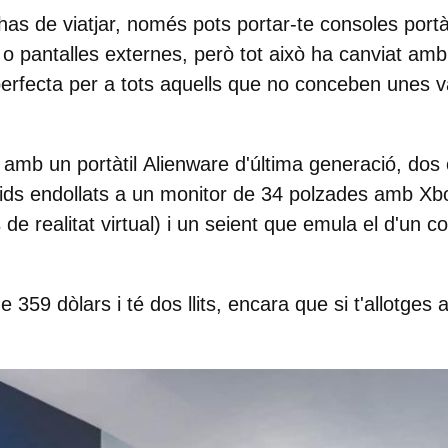
 has de viatjar, només pots portar-te consoles portà
ó o pantalles externes, però tot això ha canviat amb
ó perfecta per a tots aquells que no conceben unes
 amb un portàtil
Alienware d'última generació, dos
pids endollats a un monitor de 34 polzades amb Xb
 de realitat virtual) i un seient que emula el d'un c
de 359 dòlars
i té dos llits, encara que si t'allotges 