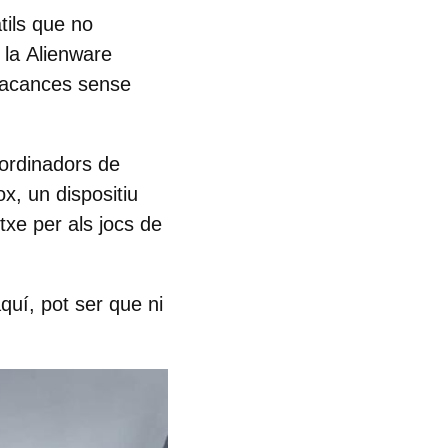
tils que no
 la
Alienware
 vacances sense
 ordinadors de
ox
, un dispositiu
otxe per als jocs de
aquí, pot ser que ni