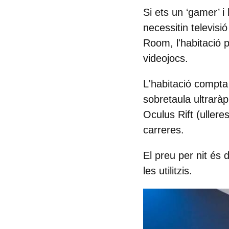
Si ets un ‘gamer’ i
necessitin televisi
Room
, l'habitaci
videojocs.
L'habitació compta
sobretaula ultrarà
Oculus Rift (ulleres
carreres.
El
preu per nit és 
les utilitzis.