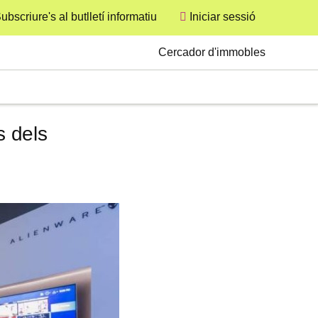
ubscriure's al butlletí informatiu
Iniciar sessió
User
Secondary
Cercador d'immobles
s dels