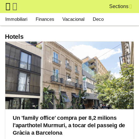
Skip to main content
Sections
Main navigation
Immobiliari
Finances
Vacacional
Deco
Hotels
Un 'family office' compra per 8,2 milions
l'aparthotel Murmuri, a tocar del passeig de
Gràcia a Barcelona