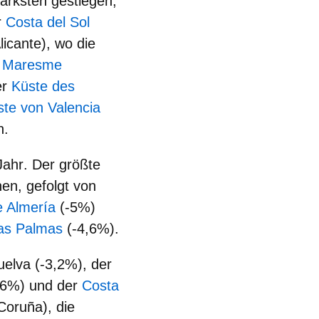
tärksten gestiegen,
r
Costa del Sol
licante), wo die
l Maresme
er
Küste des
ste von Valencia
n.
Jahr
. Der größte
en, gefolgt von
e Almería
(-5%)
as Palmas
(-4,6%).
uelva (-3,2%), der
,6%) und der
Costa
Coruña), die