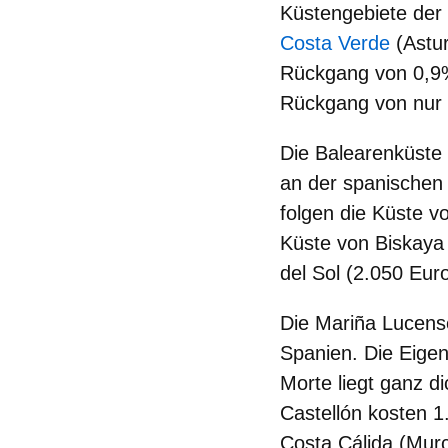
Küstengebiete der 
Costa Verde
(Astur
Rückgang von 0,9%
Rückgang von nur 0
Die
Balearenküste 
an der spanischen
folgen die Küste 
Küste von Biskaya
del Sol (2.050 Eur
Die Mariña Lucense
Spanien
. Die Eige
Morte liegt ganz d
Castellón kosten 1
Costa Cálida (Mur