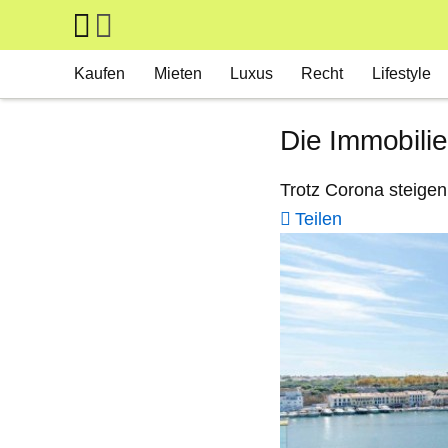
Skip to main content
Main navigation
Kaufen
Mieten
Luxus
Recht
Lifestyle
Die Immobili
Trotz Corona steigen
Teilen