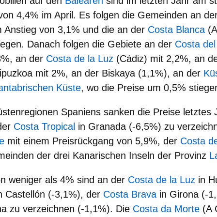
obilien auf den
Balearen
sind im letzten Jahr am s
von 4,4% im April. Es folgen die Gemeinden an de
m Anstieg von 3,1% und die an der
Costa Blanca
(A
iegen. Danach folgen die Gebiete an der
Costa de
,3%, an der
Costa de la Luz
(Cádiz) mit 2,2%, an d
ipuzkoa mit 2%, an der Biskaya (1,1%), an der
Kü
antabrischen Küste
, wo die Preise um 0,5% stiege
üstenregionen Spaniens sanken die Preise letztes 
der
Costa Tropical
in Granada (-6,5%) zu verzeichn
e
mit einem Preisrückgang von 5,9%, der
Costa d
einden der drei Kanarischen Inseln der Provinz
L
n weniger als 4%
sind an der
Costa de la Luz
in H
n Castellón (-3,1%), der
Costa Brava
in Girona (-1
na zu verzeichnen (-1,1%). Die
Costa da Morte
(A 