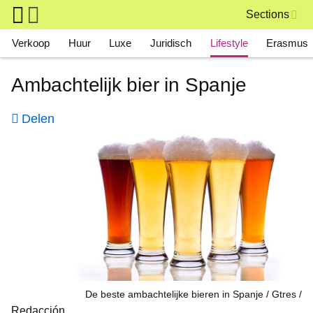
Skip to main content
Sections
Main navigation
Verkoop
Huur
Luxe
Juridisch
Lifestyle
Erasmus
Ambachtelijk bier in Spanje
Delen
De beste ambachtelijke bieren in Spanje / Gtres
Redacción