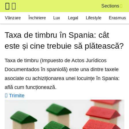
Skip to main content
Sections
Main navigation
Vânzare
Închiriere
Lux
Legal
Lifestyle
Erasmus
Taxa de timbru în Spania: cât
este și cine trebuie să plătească?
Taxa de timbru (Impuesto de Actos Jurídicos
Documentados în spaniolă) este una dintre taxele
asociate cu achiziționarea unei locuințe în Spania:
află cum funcționează.
Trimite