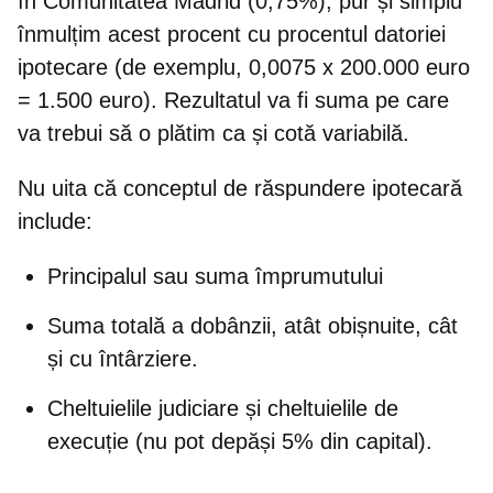
în Comunitatea Madrid (0,75%)
, pur și simplu
înmulțim acest procent cu procentul datoriei
ipotecare (de exemplu, 0,0075 x 200.000 euro
= 1.500 euro). Rezultatul va fi suma pe care
va trebui să o plătim ca și cotă variabilă.
Nu uita că
conceptul de răspundere ipotecară
include
:
Principalul sau suma împrumutului
Suma totală a dobânzii, atât obișnuite, cât
și cu întârziere.
Cheltuielile judiciare și cheltuielile de
execuție (nu pot depăși 5% din capital).