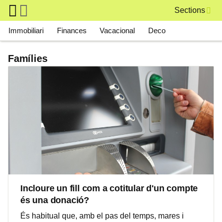
Skip to main content
Sections
Main navigation
Immobiliari
Finances
Vacacional
Deco
Famílies
Incloure un fill com a cotitular d'un compte
és una donació?
És habitual que, amb el pas del temps, mares i