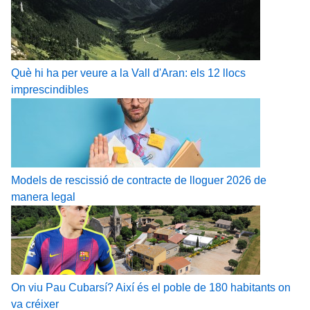
Què hi ha per veure a la Vall d'Aran: els 12 llocs
imprescindibles
Models de rescissió de contracte de lloguer 2026 de
manera legal
On viu Pau Cubarsí? Així és el poble de 180 habitants on
va créixer