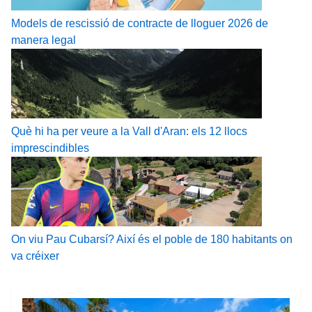
Models de rescissió de contracte de lloguer 2026 de
manera legal
Què hi ha per veure a la Vall d'Aran: els 12 llocs
imprescindibles
On viu Pau Cubarsí? Així és el poble de 180 habitants on
va créixer