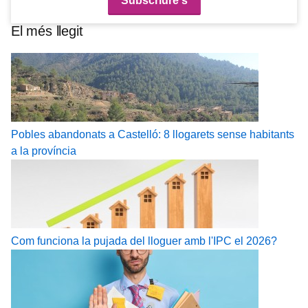
El més llegit
Pobles abandonats a Castelló: 8 llogarets sense habitants
a la província
Com funciona la pujada del lloguer amb l'IPC el 2026?