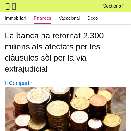
Skip to main content
Sections
Main navigation
Immobiliari
Finances
Vacacional
Deco
La banca ha retornat 2.300
milions als afectats per les
clàusules sòl per la via
extrajudicial
Compartir