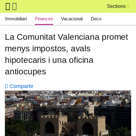
Skip to main content
Sections
Main navigation
Immobiliari
Finances
Vacacional
Deco
La Comunitat Valenciana promet
menys impostos, avals
hipotecaris i una oficina
antiocupes
Compartir