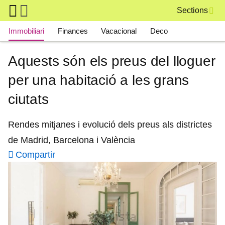
Skip to main content
Sections
Main navigation
Immobiliari
Finances
Vacacional
Deco
Aquests són els preus del lloguer
per una habitació a les grans
ciutats
Rendes mitjanes i evolució dels preus als districtes
de Madrid, Barcelona i València
Compartir