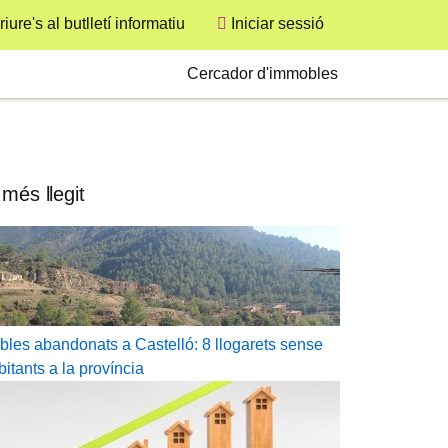
User
iure's al butlletí informatiu
Iniciar sessió
Secondary
Cercador d'immobles
 més llegit
bles abandonats a Castelló: 8 llogarets sense
bitants a la província