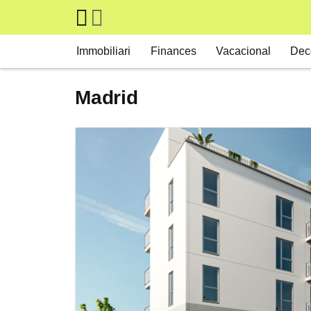
Skip to main content
Main navigation
Immobiliari
Finances
Vacacional
Dec
Madrid