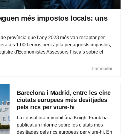
paguen més impostos locals: uns
 de província que l'any 2023 més van recaptar per
opera als 1.000 euros per càpita per aquests impostos,
Registre d'Economistes Assessors Fiscals sobre el
Immobiliari
Barcelona i Madrid, entre les cinc
ciutats europees més desitjades
pels rics per viure-hi
La consultora immobiliària Knight Frank ha
publicat un informe sobre les ciutats més
desitjades pels rics europeus per viure-hi. En