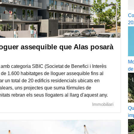
Co
20
lloguer assequible que Alas posarà
Mo
amb categoria SBIC (Societat de Benefici i Interès
de
de 1.600 habitatges de lloguer assequible fins al
 un total de 20 edificis residencials ubicats en
Balears, uns projectes que suma fórmules de
tats rebran els seus llogaters al llarg d'aquest any.
Immobiliari
Qu
im