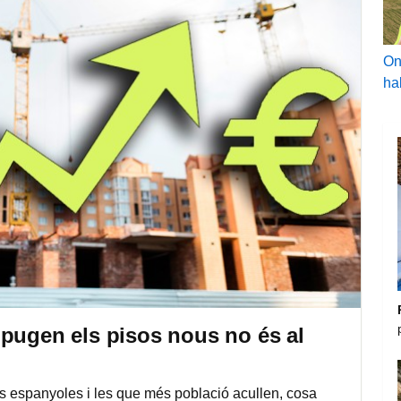
On
ha
 pugen els pisos nous no és al
ts espanyoles i les que més població acullen, cosa