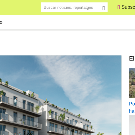
Buscar notícies, reportatges
Subscr
o
El
Po
ha