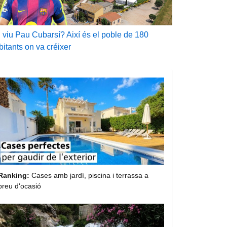
 viu Pau Cubarsí? Així és el poble de 180
bitants on va créixer
Ranking:
Cases amb jardí, piscina i terrassa a
preu d'ocasió