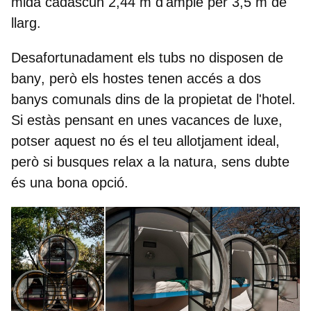
mida cadascun 2,44 m d'ample per 3,5 m de
llarg.
Desafortunadament
els tubs no disposen de
bany
, però els hostes tenen accés a dos
banys comunals dins de la propietat de l'hotel.
Si estàs pensant en unes vacances de luxe,
potser aquest no és el teu allotjament ideal,
però si busques relax a la natura, sens dubte
és una bona opció.