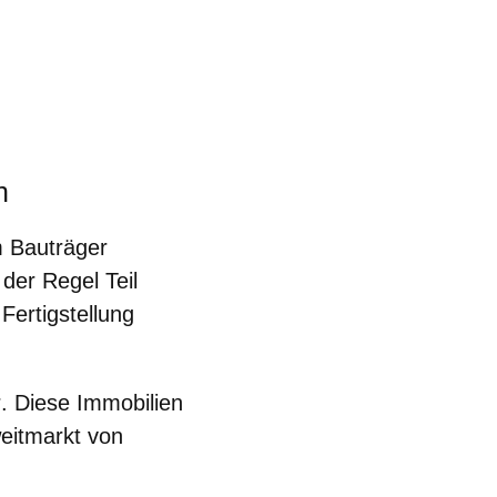
n
m Bauträger
 der Regel
Teil
ertigstellung
r
. Diese Immobilien
weitmarkt von