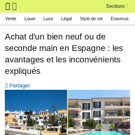
Skip to main content
Sections
Main navigation
Vente
Louer
Luxe
Légal
Style de vie
Erasmus
Achat d'un bien neuf ou de
seconde main en Espagne : les
avantages et les inconvénients
expliqués
Partager