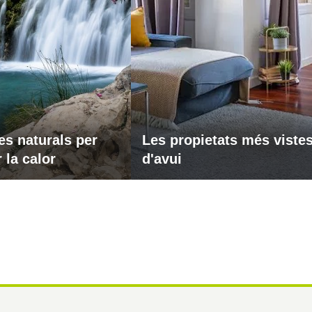
es naturals per
Les propietats més viste
 la calor
d'avui