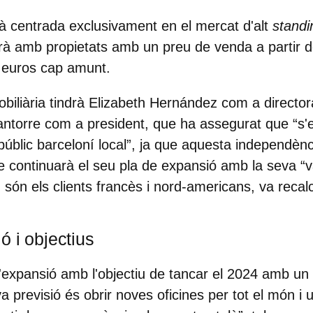
tà centrada exclusivament en el
mercat d'alt
standi
à amb propietats amb un preu de venda a partir d
 euros cap amunt.
iliària tindrà
Elizabeth Hernández com a director
ntorre com a president
, que ha assegurat que “s
úblic barceloní local”, ja que aquesta independènci
 continuarà el seu pla de expansió amb la seva “
 són els clients francès i nord-americans, va recal
ó i objectius
d'expansió amb l'objectiu de tancar el 2024 amb un
va previsió és obrir
noves oficines per tot el món i u