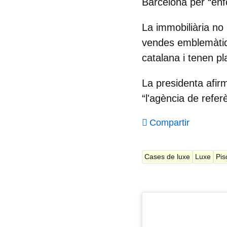
Barcelona
per “enf
La immobiliària no 
vendes emblemàtiqu
catalana i tenen p
La presidenta afir
“l'
agència de refer
Compartir
Cases de luxe
Luxe
Pis