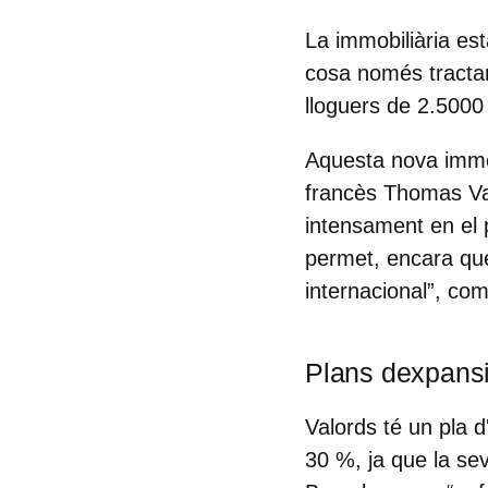
La immobiliària es
cosa només tractar
lloguers de 2.5000
Aquesta nova immob
francès
Thomas Va
intensament en el p
permet, encara que
internacional”, com
Plans dexpansi
Valords té un pla 
30 %
, ja que la se