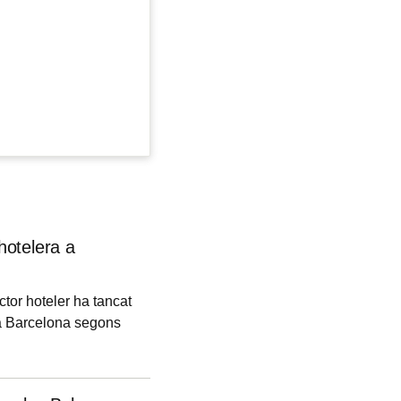
hotelera a
ctor hoteler ha tancat
 a Barcelona segons
a i serveis
ls de 5* i 5*GL, amb
(30 %).