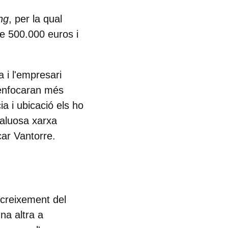
ng
, per la qual
e 500.000 euros i
a
i l'empresari
'enfocaran més
a i ubicació els ho
valuosa xarxa
car Vantorre.
creixement del
na altra a