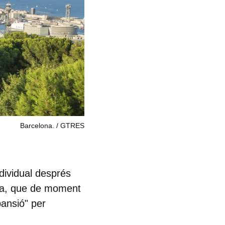
Barcelona.
GTRES
dividual després
esa, que de moment
pansió
" per