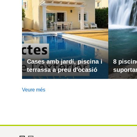
Cases amb jardí, piscina i
8 piscin
terrassa a preu d'ocasió
suportar
Veure més