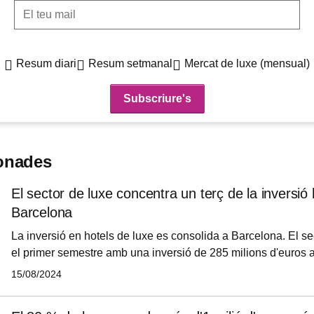
El teu mail
Resum diari
Resum setmanal
Mercat de luxe (mensual)
ionades
El sector de luxe concentra un terç de la inversió 
Barcelona
La inversió en hotels de luxe es consolida a Barcelona. El se
el primer semestre amb una inversió de 285 milions d'euros
dades de CBRE, primera empresa internacional en consultori
15/08/2024
immobiliaris. El 36 % d'aquest volum s'ha concentrat en hote
prop de 100 milions d‟euros i per sobre de la mitjana estatal 