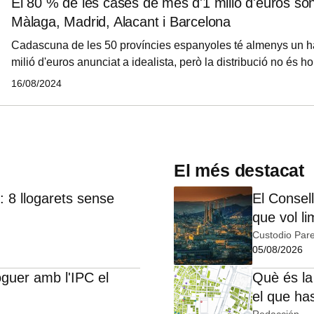
El 80 % de les cases de més d'1 milió d'euros són
Màlaga, Madrid, Alacant i Barcelona
Cadascuna de les 50 províncies espanyoles té almenys un h
milió d'euros anunciat a idealista, però la distribució no és h
províncies de Màlaga, les Balears, Madrid, Alacant i Barcelo
16/08/2024
79,6 % de tots els habitatges disponibles per sobre d'aquesta
províncies, amb menys de 20 habitatges anunciats, el seu pe
insignificant, per la qual cosa apareixen com a 0,0 %.
El més destacat
 8 llogarets sense
El Consell
que vol li
Custodio Pare
05/08/2026
oguer amb l'IPC el
Què és la
el que ha
Redacción