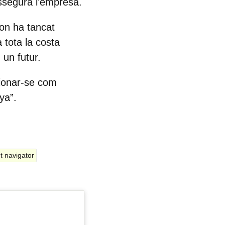
assegura l'empresa.
 on ha tancat
tota la costa
un futur.
cionar-se com
nya
”.
t navigator