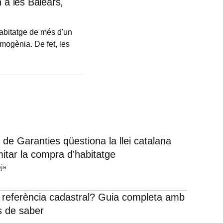
 a les Balears,
abitatge de més d'un
omogènia. De fet, les
na concentren el
 quantitat. A moltes
s percentual és
 de Garanties qüestiona la llei catalana
mitar la compra d'habitatge
ja
 referència cadastral? Guia completa amb
s de saber