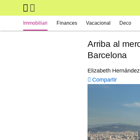
Skip to main content
Main navigation
Immobiliari
Finances
Vacacional
Deco
Arriba al mer
Barcelona
Elizabeth Hernández s
Compartir