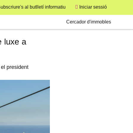
ubscriure's al butlletí informatiu
Iniciar sessió
User
Secondary
Cercador d'immobles
e luxe a
el president