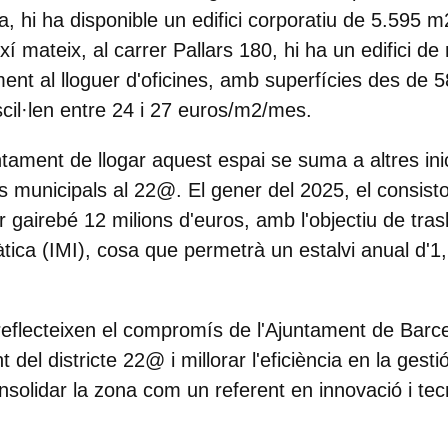
na, hi ha disponible un edifici corporatiu de 5.595
í mateix, al carrer Pallars 180, hi ha un edifici de
ment al lloguer d'oficines, amb superfícies des de 
il·len entre 24 i 27 euros/m2/mes. ​
ntament de llogar aquest espai se suma a altres ini
s municipals al 22@. El gener del 2025, el consistor
r gairebé 12 milions d'euros, amb l'objectiu de trasll
tica (IMI), cosa que permetrà un estalvi anual d'1,
eflecteixen el compromís de l'Ajuntament de Barc
del districte 22@ i millorar l'eficiència en la gesti
nsolidar la zona com un referent en innovació i tec