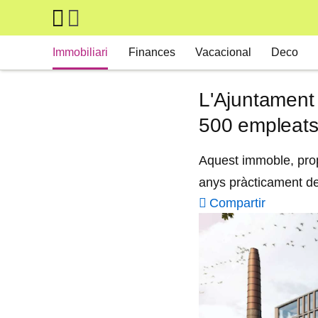
Skip to main content
Main navigation
Immobiliari
Finances
Vacacional
Deco
L'Ajuntament 
500 empleats
Aquest immoble, propi
anys pràcticament d
Compartir