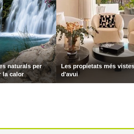
es naturals per
Les propietats més viste
 la calor
d'avui