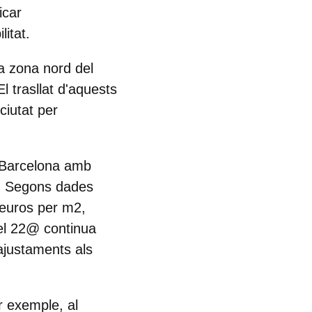
icar
itat.
la zona nord del
 trasllat d'aquests
ciutat per
e Barcelona
amb
s. Segons dades
 euros per m2,
 el 22@ continua
a ajustaments als
r exemple, al