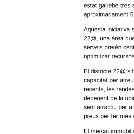
estat gairebé tres
aproximadament 50
Aquesta iniciativa 
22@, una àrea que 
serveis pretén cen
optimitzar recursos 
El districte 22@ s
capacitat per atre
recents, les rendes
depenent de la ubic
sent atractiu per a 
preus per fer més c
El mercat immobili