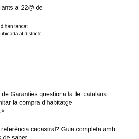
diants al 22@ de
ld han tancat
ubicada al districte
 seva estratègia
dors han estat
n inaugurar el 2024
 de Garanties qüestiona la llei catalana
mitar la compra d'habitatge
ja
 referència cadastral? Guia completa amb
s de saber