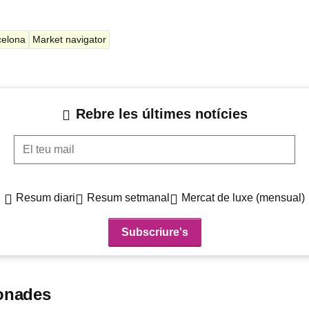
celona
Market navigator
Rebre les últimes notícies
El teu mail
Resum diari
Resum setmanal
Mercat de luxe (mensual)
ionades