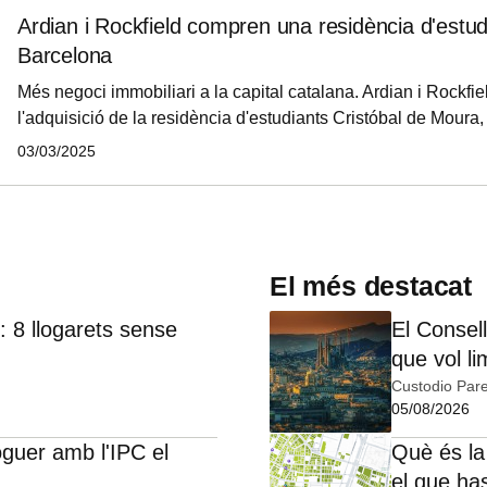
Ardian i Rockfield compren una residència d'estu
Barcelona
Més negoci immobiliari a la capital catalana. Ardian i Rockfie
l'adquisició de la residència d'estudiants Cristóbal de Moura, 
tecnològic 22@ de Barcelona, en una operació que reforça la
03/03/2025
d'inversió en allotjament per a estudiants a Europa. Els vene
Henderson Park i Hines, que van desenvolupar l'actiu i el va
sota la marca Aparto.
El més destacat
 8 llogarets sense
El Consell
que vol li
Custodio Pare
05/08/2026
oguer amb l'IPC el
Què és la
el que ha