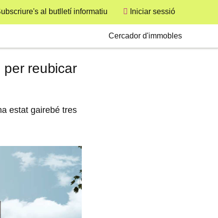
ubscriure's al butlletí informatiu
Iniciar sessió
User
Secondary
Cercador d'immobles
 per reubicar
ha estat gairebé tres