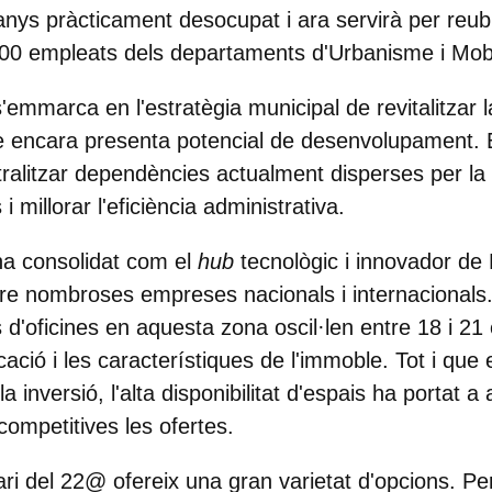
 anys pràcticament desocupat i ara servirà per reub
0 empleats dels departaments d'Urbanisme i Mobil
s'emmarca en l'estratègia municipal de revitalitzar 
encara presenta potencial de desenvolupament. El
tralitzar dependències actualment disperses per la 
i millorar l'eficiència administrativa.
'ha consolidat com el
hub
tecnològic i innovador d
ure nombroses empreses nacionals i internacional
 d'oficines en aquesta zona oscil·len entre 18 i 21
ació i les característiques de l'immoble. Tot i que
la inversió, l'alta disponibilitat d'espais ha portat 
ompetitives les ofertes. ​
ari del 22@ ofereix una gran varietat d'opcions. Pe