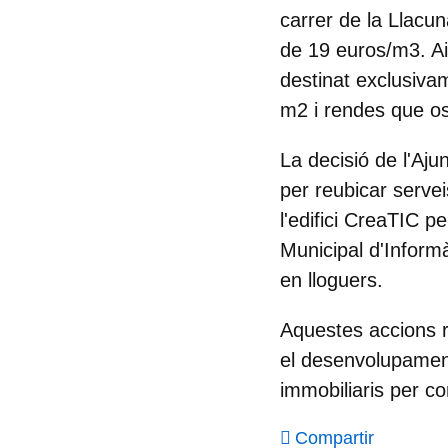
carrer de la Llacu
de 19 euros/m3. Aix
destinat exclusiva
m2 i rendes que osc
La decisió de l'Aju
per reubicar servei
l'edifici CreaTIC pe
Municipal d'Informà
en lloguers. ​
Aquestes accions r
el desenvolupament 
immobiliaris per co
Compartir