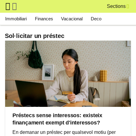
Skip to main content
Sections
Main navigation
Immobiliari
Finances
Vacacional
Deco
Sol·licitar un préstec
Préstecs sense interessos: existeix
finançament exempt d'interessos?
En demanar un préstec per qualsevol motiu (per