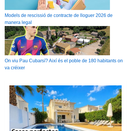
Models de rescissió de contracte de lloguer 2026 de
manera legal
On viu Pau Cubarsí? Així és el poble de 180 habitants on
va créixer