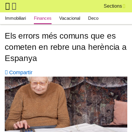
Skip to main content
Sections
Main navigation
Immobiliari
Finances
Vacacional
Deco
Els errors més comuns que es
cometen en rebre una herència a
Espanya
Compartir