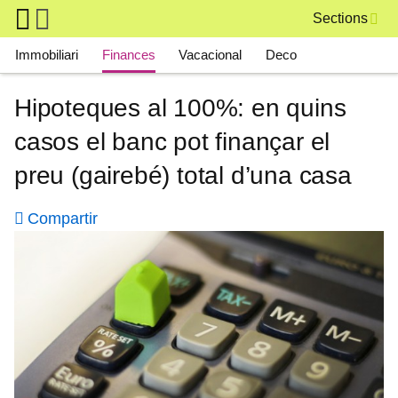
Skip to main content
Sections
Main navigation
Immobiliari
Finances
Vacacional
Deco
Hipoteques al 100%: en quins
casos el banc pot finançar el
preu (gairebé) total d’una casa
Compartir