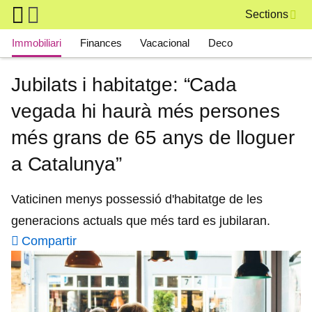
Skip to main content
Sections
Main navigation
Immobiliari
Finances
Vacacional
Deco
Jubilats i habitatge: “Cada
vegada hi haurà més persones
més grans de 65 anys de lloguer
a Catalunya”
Vaticinen menys possessió d'habitatge de les
generacions actuals que més tard es jubilaran.
Compartir