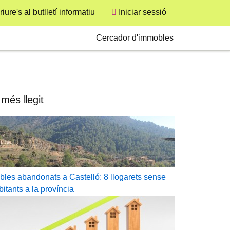
User
iure's al butlletí informatiu
Iniciar sessió
Secondary
Cercador d'immobles
 més llegit
bles abandonats a Castelló: 8 llogarets sense
bitants a la província