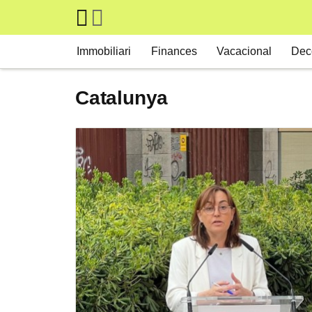
Skip to main content
Main navigation
Immobiliari
Finances
Vacacional
Dec
Catalunya