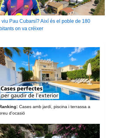
 viu Pau Cubarsí? Així és el poble de 180
bitants on va créixer
Ranking:
Cases amb jardí, piscina i terrassa a
preu d'ocasió