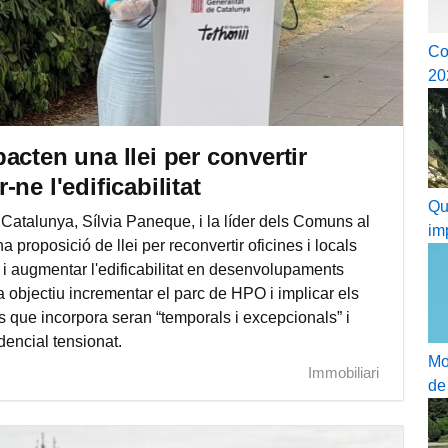
Co
20
acten una llei per convertir
ne l'edificabilitat
Qu
 Catalunya, Sílvia Paneque, i la líder dels Comuns al
im
 proposició de llei per reconvertir oficines i locals
l i augmentar l'edificabilitat en desenvolupaments
a objectiu incrementar el parc de HPO i implicar els
s que incorpora seran “temporals i excepcionals” i
dencial tensionat.
Mo
Immobiliari
de