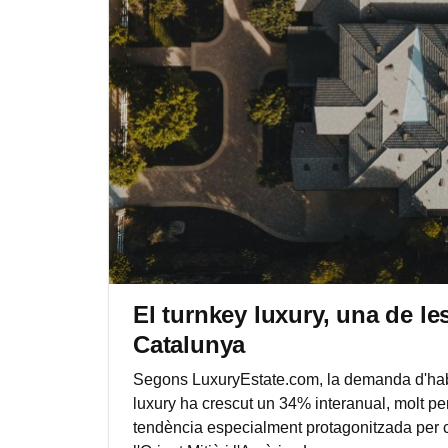
El turnkey luxury, una de le
Catalunya
Segons LuxuryEstate.com, la demanda d'habit
luxury ha crescut un 34% interanual, molt p
tendència especialment protagonitzada per c