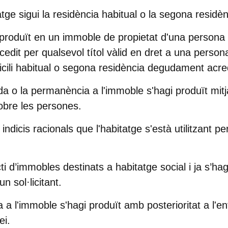
tge sigui la residència habitual o la segona residènc
produït en un immoble de propietat d'una persona f
 cedit per qualsevol títol vàlid en dret a una person
micili habitual o segona residència degudament acre
da o la permanència a l'immoble s'hagi produït mitj
sobre les persones.
indicis racionals que l'habitatge s'està utilitzant per
i d’immobles destinats a habitatge social i ja s’hag
un sol·licitant.
 a l'immoble s'hagi produït amb posterioritat a l'en
ei.