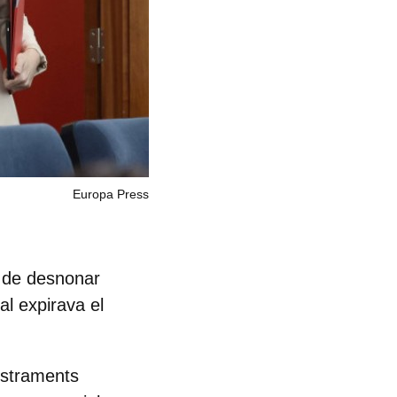
Europa Press
ó de desnonar
al expirava el
nistraments