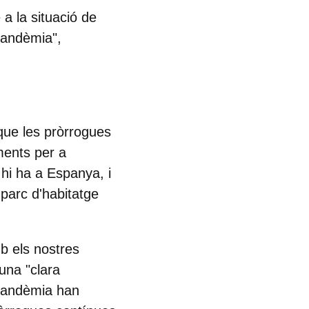
a la situació de
 pandèmia",
que les pròrrogues
ments per a
 hi ha a Espanya, i
 parc d'habitatge
b els nostres
una "clara
 pandèmia han