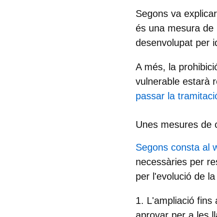
Segons va explicar 
és una mesura de p
desenvolupat per id
A més, la prohibic
vulnerable
estarà r
passar la tramitaci
Unes mesures de c
Segons consta al 
necessàries per res
per l'evolució de 
1. L'ampliació fin
aprovar per a les 