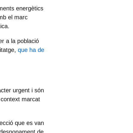
aments energètics
amb el marc
ica.
r a la població
itatge
,
que ha de
cter urgent i són
n context marcat
tecció que es van
de desnonament de