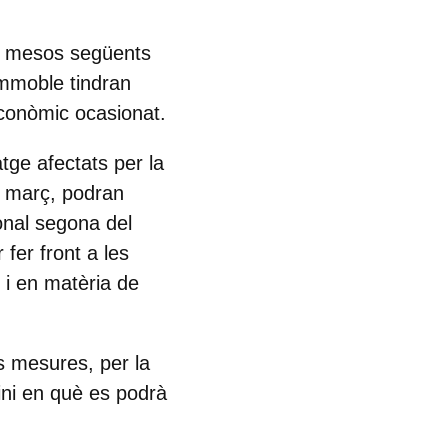
es mesos següents
'immoble tindran
econòmic ocasionat.
atge afectats per la
de març, podran
ional segona del
fer front a les
e i en matèria de
es mesures, per la
ini en què
es podrà