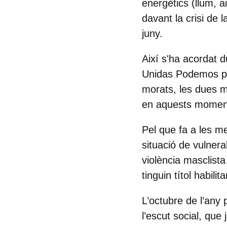
energètics (llum, a
davant la crisi de 
juny.
Així s'ha acordat 
Unidas Podemos per
morats, les dues m
en aquests moment
Pel que fa a les 
situació de vulner
violència masclista
tinguin títol habilit
L’octubre de l’any 
l’escut social, qu