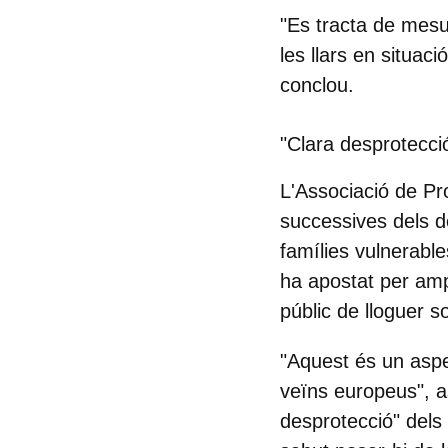
"Es tracta de mesu
les llars en situaci
conclou.
"Clara desprotecció
L'
Associació de Pro
successives dels 
famílies vulnerable
ha apostat per ampl
públic de lloguer so
"Aquest és un aspe
veïns europeus", a
desprotecció" dels