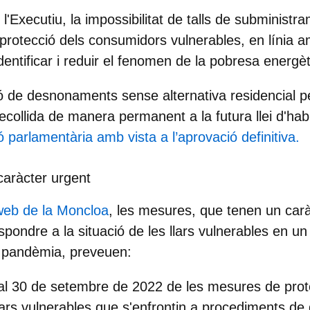
l'Executiu, la impossibilitat de talls de subministr
rotecció dels consumidors vulnerables, en línia 
entificar i reduir el fenomen de la pobresa energèt
ió de desnonaments sense alternativa residencial pe
ecollida de manera permanent a la futura llei d'hab
ó parlamentària amb vista a l’aprovació definitiva.
aràcter urgent
web de la Moncloa
, les mesures, que tenen un carà
pondre a la situació de les llars vulnerables en u
la pandèmia, preveuen:
s al 30 de setembre de 2022 de les mesures de pro
llars vulnerables que s'enfrontin a procediments 