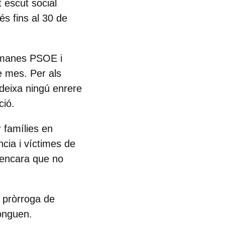
 escut social
és fins al 30 de
etmanes PSOE i
e mes. Per als
deixa ningú enrere
ció.
r famílies en
cia i víctimes de
 encara que no
r pròrroga de
longuen.