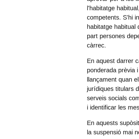
l'habitatge habitua
competents.
S'hi 
habitatge habitual
part persones depe
càrrec.
En aquest darrer cas
ponderada prèvia i 
llançament quan el
jurídiques titulars
serveis socials com
i identificar les m
En aquests supòsit
la suspensió mai n