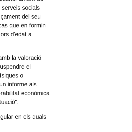
 serveis socials
ançament del seu
as que en formin
ors d'edat a
 amb la valoració
suspendre el
ísiques o
 un informe als
erabilitat econòmica
tuació".
gular en els quals