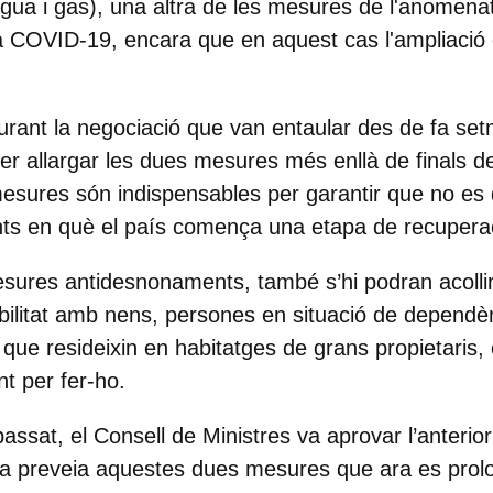
igua i gas)
, una altra de les mesures de l'anomenat
la COVID-19, encara que en aquest cas l'ampliació 
durant la negociació que van entaular des de fa s
 allargar les dues mesures més enllà de finals d
esures són indispensables per garantir que no es 
s en què el país comença una etapa de recupera
mesures antidesnonaments,
també s’hi podran acolli
abilitat amb nens, persones en situació de dependèn
 que resideixin en habitatges de grans propietaris
,
ant per fer-ho.
passat, el Consell de Ministres va aprovar l’anterio
e ja preveia aquestes dues mesures que ara es pro