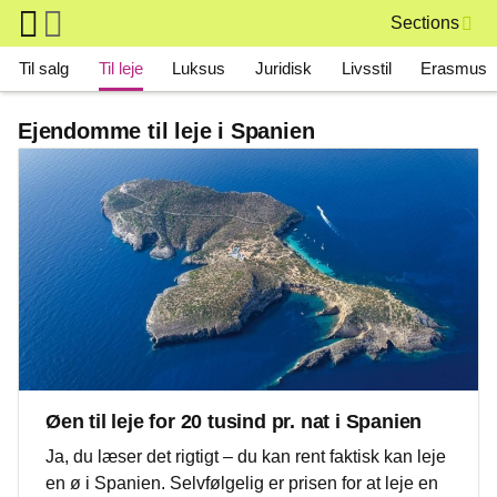
Skip to main content
Sections
Main navigation
Til salg
Til leje
Luksus
Juridisk
Livsstil
Erasmus
Ejendomme til leje i Spanien
Øen til leje for 20 tusind pr. nat i Spanien
Ja, du læser det rigtigt – du kan rent faktisk kan leje
en ø i Spanien. Selvfølgelig er prisen for at leje en