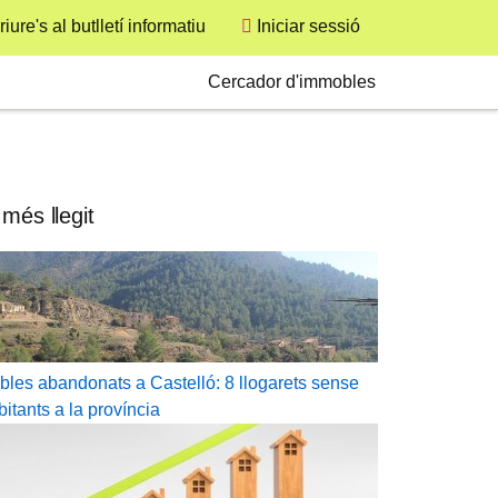
User
iure's al butlletí informatiu
Iniciar sessió
Secondary
Cercador d'immobles
 més llegit
bles abandonats a Castelló: 8 llogarets sense
bitants a la província