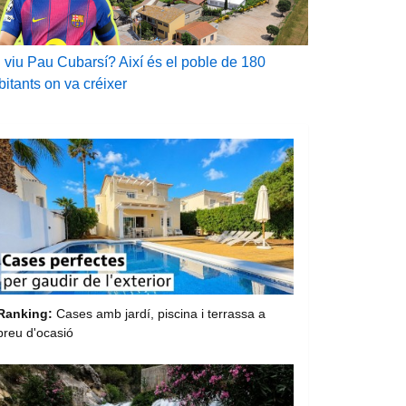
 viu Pau Cubarsí? Així és el poble de 180
bitants on va créixer
Ranking:
Cases amb jardí, piscina i terrassa a
preu d'ocasió