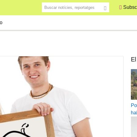
Buscar notícies, reportatges
Subscr
o
El
Po
ha