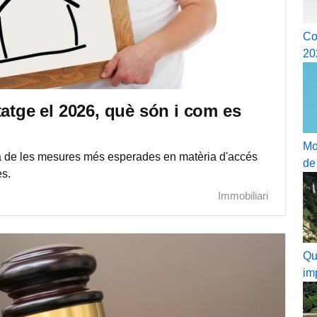
Co
20
tatge el 2026, què són i com es
Mo
na de les mesures més esperades en matèria d'accés
de
es.
Immobiliari
Qu
im