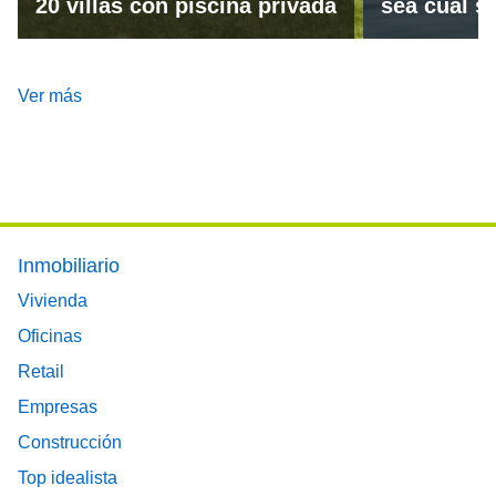
20 villas con piscina privada
sea cual se
Ver más
Footer main menu
Inmobiliario
Vivienda
Oficinas
Retail
Empresas
Construcción
Top idealista