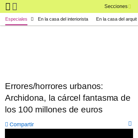
Skip to main content
Secciones
Main navigation
Especiales
En la casa del interiorista
En la casa del arquit
Errores/horrores urbanos:
Archidona, la cárcel fantasma de
los 100 millones de euros
Compartir