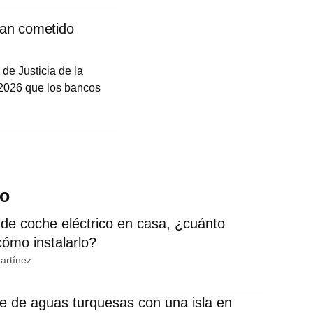
ortugal; y Olli
han cometido
arios y exgobernador
 de Justicia de la
2026 que los bancos
si han aplicado una
sociación de usuarios
ostas deben disuadir a
do
de coche eléctrico en casa, ¿cuánto
cómo instalarlo?
artínez
e de aguas turquesas con una isla en