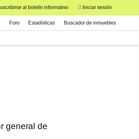
uscribirse al boletín informativo
Iniciar sesión
User
Secondary
Foro
Estadísticas
Buscador de inmuebles
r general de