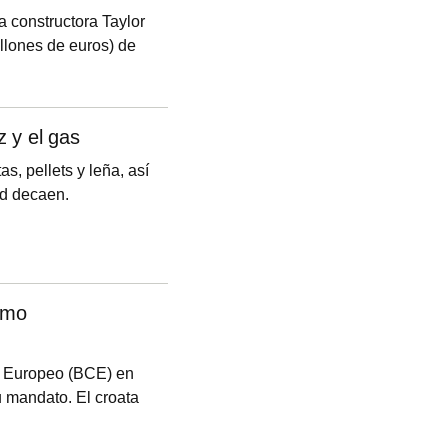
 constructora Taylor
llones de euros) de
 en la que supone la
el, que desde enero
t. La transacción, que
z y el gas
a el pago de 72,50
as, pellets y leña, así
ad decaen.
como
al Europeo (BCE) en
u mandato. El croata
 número dos del
onerse a otros