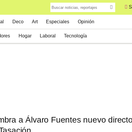
S
al
Deco
Art
Especiales
Opinión
ores
Hogar
Laboral
Tecnología
bra a Álvaro Fuentes nuevo directo
Tasación