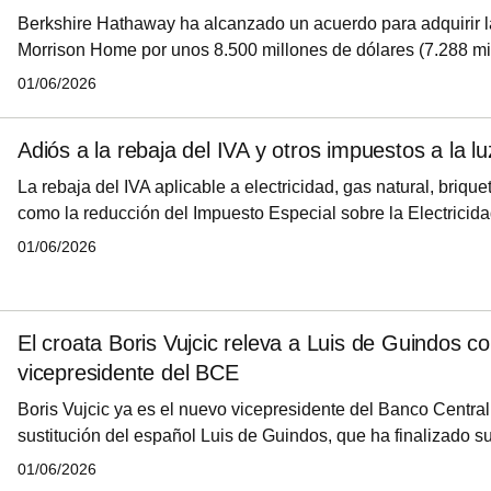
Berkshire Hathaway ha alcanzado un acuerdo para adquirir la
Morrison Home por unos 8.500 millones de dólares (7.288 mi
valor empresarial total, incluyendo la deuda de la compañía,
01/06/2026
primera compra multimillonaria bajo la dirección de Greg Ab
tomó el relevo al frente de la firma inversora de Warren Buffet
Adiós a la rebaja del IVA y otros impuestos a la lu
se espera completar en la segunda mitad de 2026, contempl
dólares en ef
La rebaja del IVA aplicable a electricidad, gas natural, briquet
como la reducción del Impuesto Especial sobre la Electricid
01/06/2026
El croata Boris Vujcic releva a Luis de Guindos 
vicepresidente del BCE
Boris Vujcic ya es el nuevo vicepresidente del Banco Centr
sustitución del español Luis de Guindos, que ha finalizado s
ha recibido el aval de las instituciones europeas para ser el
01/06/2026
'Guardián del euro' durante los próximos ocho años, tras imp