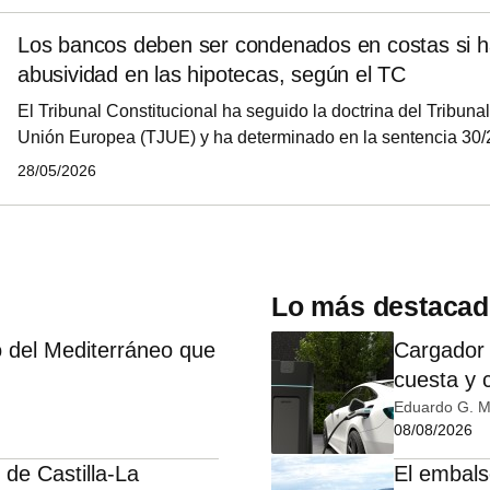
candidatos como Mário Centeno, exgobernador del Banco de P
Los bancos deben ser condenados en costas si 
Rehn, excomisario europeo de Asuntos Económicos y Monet
abusividad en las hipotecas, según el TC
del Banco de Finlandia.
El Tribunal Constitucional ha seguido la doctrina del Tribunal
Unión Europea (TJUE) y ha determinado en la sentencia 30/
tienen que ser condenados a asumIr los gastos de un pleito 
28/05/2026
cláusula abusiva en un contrato de crédito hipotecario. La a
financieros Asufin ha celebrado el fallo y asegura que "las c
los bancos de usar cláusulas abusivas".
Lo más destaca
 del Mediterráneo que
Cargador 
cuesta y 
Eduardo G. M
08/08/2026
 de Castilla-La
El embals