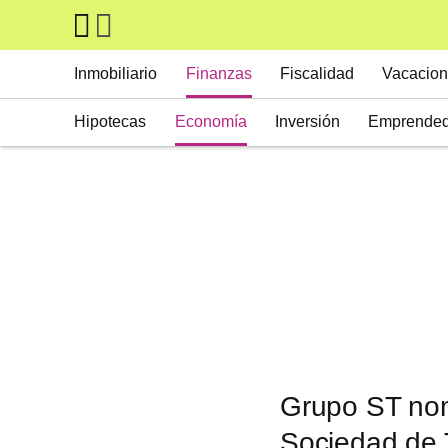
Skip to main content
Main navigation
Inmobiliario
Finanzas
Fiscalidad
Vacacion
Hipotecas
Economía
Inversión
Emprended
Grupo ST nom
Sociedad de 