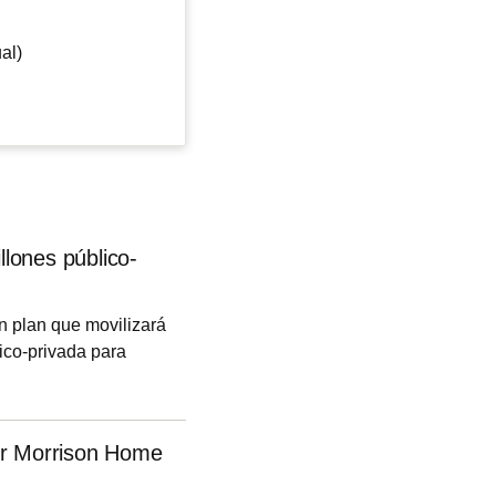
al)
llones público-
un plan que movilizará
ico-privada para
bjetivo de que
 terminen en unos 6
rsión, 1.800 millones
or Morrison Home
lones en el futuro,