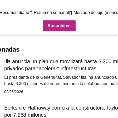
Resumen diario
Resumen semanal
Mercado de lujo (mensu
ionadas
Illa anuncia un plan que movilizará hasta 3.300 mi
privados para "acelerar" infraestructuras
El presidente de la Generalitat, Salvador Illa, ha anunciado 
hasta 3.300 millones de euros mediante la colaboración públ
"acelerar" infraestructuras estratégicas de Cataluña, con el o
02/06/2026
proyectos que tardarían en finalizarse entre 20 y 25 años se
años. Durante su intervención, ha detallado que, de esta inve
Berkshire Hathaway compra la constructora Tayl
se sacarán a concurso "inmediatamente" y los otros 1.500 mil
por 7.288 millones
aunque no