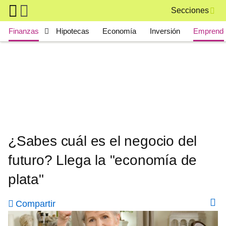
Skip to main content
Secciones
Main navigation
Finanzas
Hipotecas
Economía
Inversión
Emprende
¿Sabes cuál es el negocio del
futuro? Llega la "economía de
plata"
Compartir