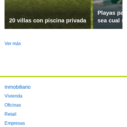
Playas par
20 villas con piscina privada
sea cual se
Ver más
Footer main menu
Inmobiliario
Vivienda
Oficinas
Retail
Empresas