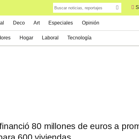
S
al
Deco
Art
Especiales
Opinión
ores
Hogar
Laboral
Tecnología
 financió 80 millones de euros a pro
 para 600 viviendas