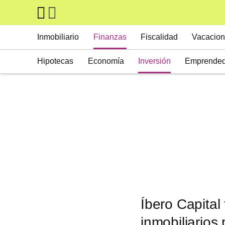
Skip to main content
Main navigation
Inmobiliario
Finanzas
Fiscalidad
Vacacion
Hipotecas
Economía
Inversión
Emprended
Íbero Capital
inmobiliarios