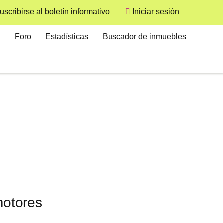
uscribirse al boletín informativo
Iniciar sesión
User
Secondary
Foro
Estadísticas
Buscador de inmuebles
motores