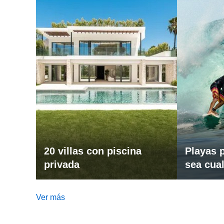
20 villas con piscina
Playas p
privada
sea cual
Ver más