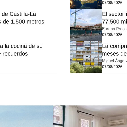
07/08/2026
 de Castilla-La
El sector
 de 1.500 metros
77.500 mi
EY
Europa Press
07/08/2026
a la cocina de su
La compra
e recuerdos
meses de 
años, seg
Miguel Ángel 
07/08/2026