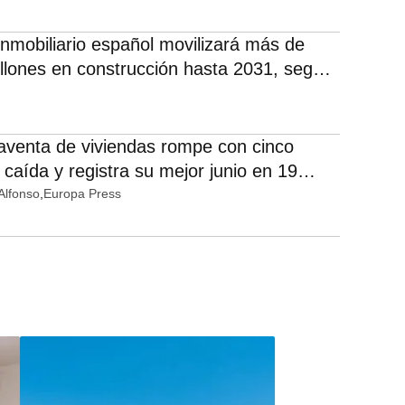
 inmobiliario español movilizará más de
llones en construcción hasta 2031, según
venta de viviendas rompe con cinco
caída y registra su mejor junio en 19
ún el INE
Alfonso
Europa Press