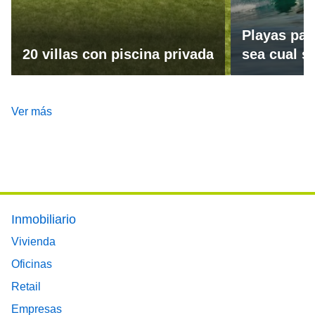
Playas par
20 villas con piscina privada
sea cual se
Ver más
Footer main menu
Inmobiliario
Vivienda
Oficinas
Retail
Empresas