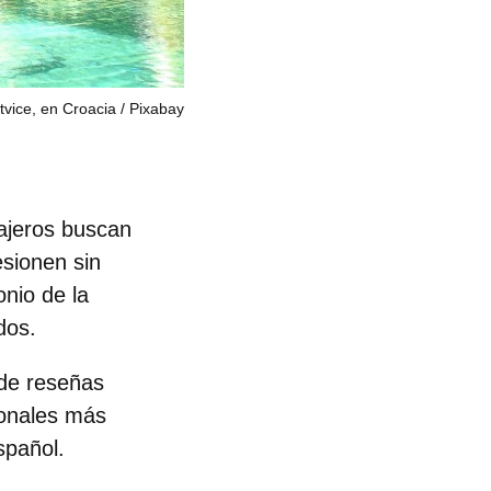
tvice, en Croacia
Pixabay
iajeros buscan
esionen sin
onio de la
dos.
 de reseñas
onales más
spañol.