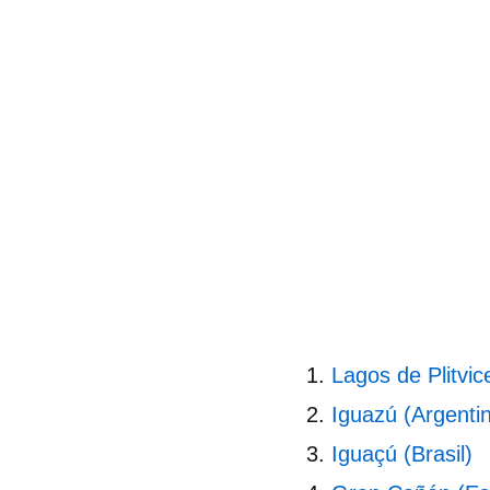
Lagos de Plitvic
Iguazú (Argenti
Iguaçú (Brasil)