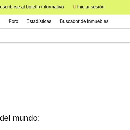
uscribirse al boletín informativo
Iniciar sesión
User
Secondary
Foro
Estadísticas
Buscador de inmuebles
 del mundo: