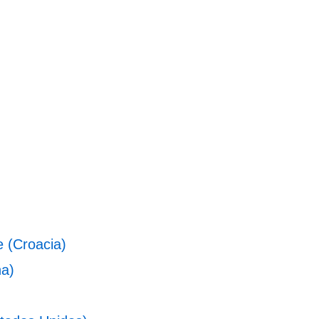
e (Croacia)
na)