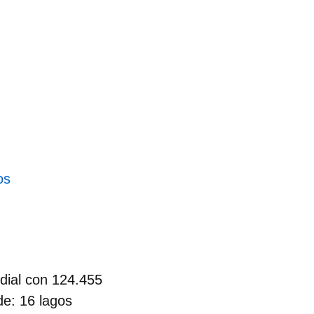
os
ndial con
124.455
nde: 16
lagos