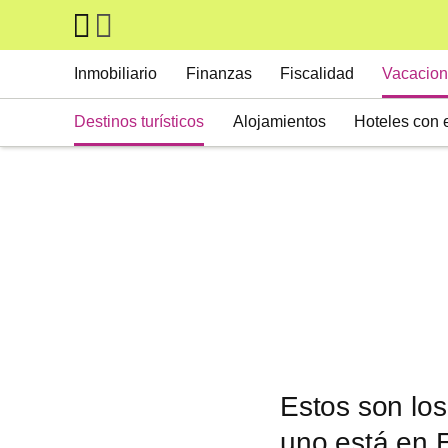
Skip to main content
Main navigation
Inmobiliario
Finanzas
Fiscalidad
Vacacion
Destinos turísticos
Alojamientos
Hoteles con 
Estos son lo
uno está en 