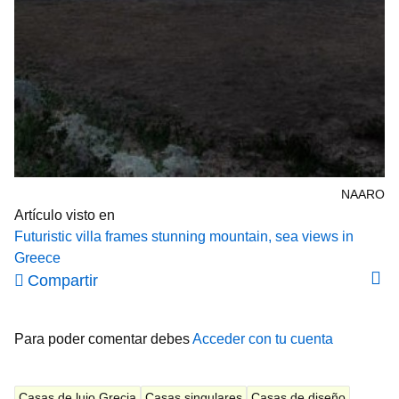
NAARO
Artículo visto en
Futuristic villa frames stunning mountain, sea views in
Greece
Compartir
Para poder comentar debes
Acceder con tu cuenta
Casas de lujo Grecia
Casas singulares
Casas de diseño