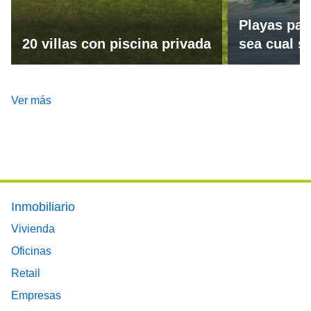
Playas par
20 villas con piscina privada
sea cual se
Ver más
Footer main menu
Inmobiliario
Vivienda
Oficinas
Retail
Empresas