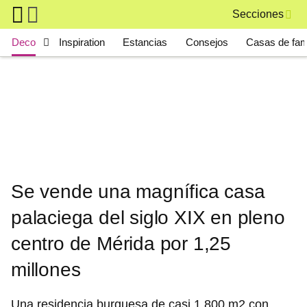
Skip to main content
Secciones
Main navigation
Deco
Inspiration
Estancias
Consejos
Casas de fa
Se vende una magnífica casa
palaciega del siglo XIX en pleno
centro de Mérida por 1,25
millones
Una residencia burguesa de casi 1.800 m2 con