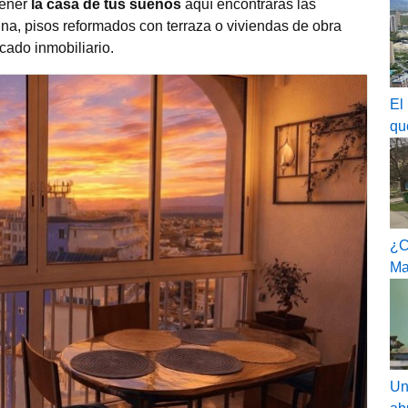
tener
la casa de tus sueños
aquí encontrarás las
cina, pisos reformados con terraza o viviendas de obra
cado inmobiliario.
El
qu
¿C
Ma
Un