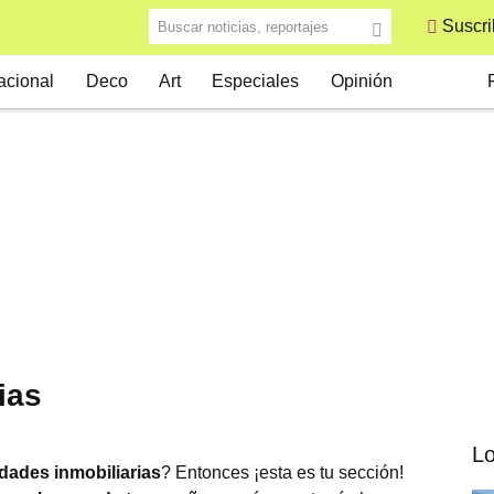
Buscar noticias, reportajes
Suscri
S
acional
Deco
Art
Especiales
Opinión
ias
Lo
dades inmobiliarias
? Entonces ¡esta es tu sección!