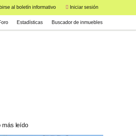
User
birse al boletín informativo
Iniciar sesión
econdary
Foro
Estadísticas
Buscador de inmuebles
 más leído