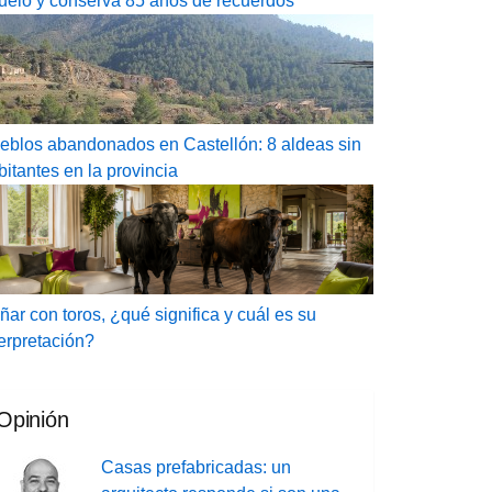
uelo y conserva 85 años de recuerdos
eblos abandonados en Castellón: 8 aldeas sin
bitantes en la provincia
ñar con toros, ¿qué significa y cuál es su
terpretación?
Opinión
Casas prefabricadas: un