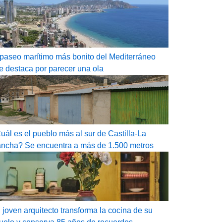
 paseo marítimo más bonito del Mediterráneo
e destaca por parecer una ola
uál es el pueblo más al sur de Castilla-La
ncha? Se encuentra a más de 1.500 metros
 joven arquitecto transforma la cocina de su