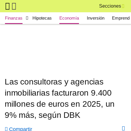
Skip to main content
Secciones
Main navigation
Finanzas
Hipotecas
Economía
Inversión
Emprende
Las consultoras y agencias
inmobiliarias facturaron 9.400
millones de euros en 2025, un
9% más, según DBK
Compartir