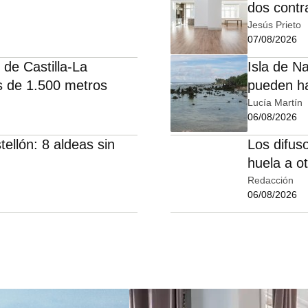
dos contra
Jesús Prieto
07/08/2026
 de Castilla-La
Isla de N
 de 1.500 metros
pueden ha
Lucía Martín
06/08/2026
llón: 8 aldeas sin
Los difus
huela a o
Redacción
06/08/2026