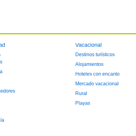
dad
Vacacional
s
Destinos turísticos
s
Alojamientos
a
Hoteles con encanto
n
Mercado vacacional
edores
Rural
Playas
ía