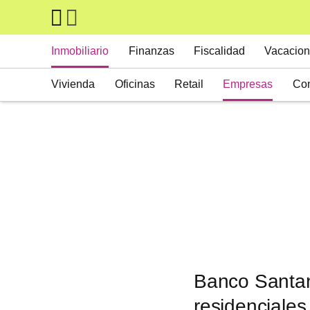
Skip to main content
Main navigation
Inmobiliario
Finanzas
Fiscalidad
Vacacion
Vivienda
Oficinas
Retail
Empresas
Con
Suelos
Activos alternativos
Banco Santand
residenciales