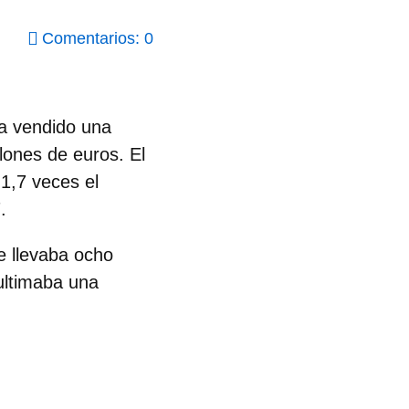
Comentarios: 0
ha vendido
una
lones de euros. El
1,7 veces el
7.
e llevaba ocho
ultimaba una