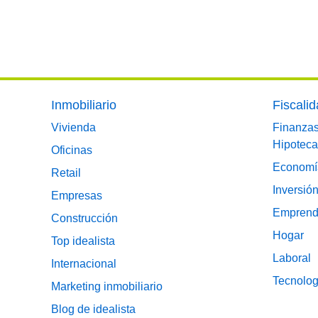
Footer main menu
Inmobiliario
Fiscali
Vivienda
Finanza
Hipoteca
Oficinas
Economí
Retail
Inversió
Empresas
Emprend
Construcción
Hogar
Top idealista
Laboral
Internacional
Tecnolog
Marketing inmobiliario
Blog de idealista