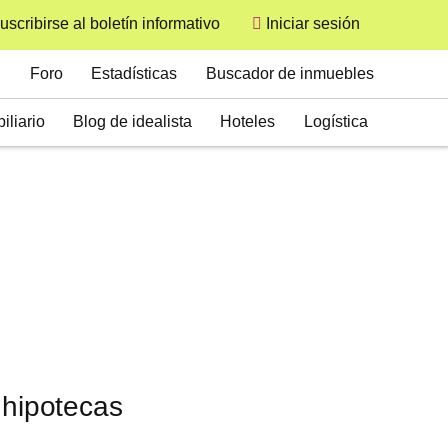
uscribirse al boletín informativo
Iniciar sesión
User
Secondary
Foro
Estadísticas
Buscador de inmuebles
iliario
Blog de idealista
Hoteles
Logística
 hipotecas