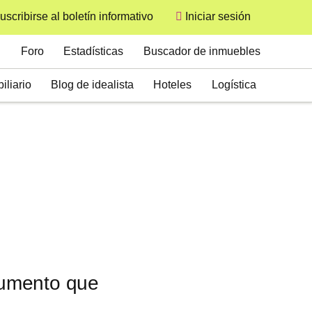
uscribirse al boletín informativo
Iniciar sesión
User
Secondary
Foro
Estadísticas
Buscador de inmuebles
iliario
Blog de idealista
Hoteles
Logística
ocumento que