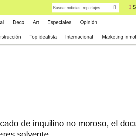
S
al
Deco
Art
Especiales
Opinión
strucción
Top idealista
Internacional
Marketing inmob
ficado de inquilino no moroso, el d
eres solvente