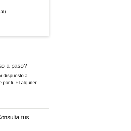
al)
so a paso?
ar dispuesto a
por ti. El alquiler
 Por ello, muchos se
iler.
onsulta tus