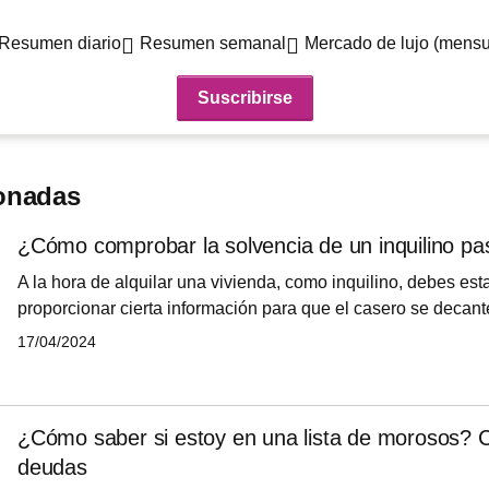
Resumen diario
Resumen semanal
Mercado de lujo (mensu
ionadas
¿Cómo comprobar la solvencia de un inquilino pa
A la hora de alquilar una vivienda, como inquilino, debes est
proporcionar cierta información para que el casero se decante 
está en auge y por cada propiedad hay múltiples candidatos.
17/04/2024
preguntan cómo demostrar solvencia económica para un alqu
¿Cómo saber si estoy en una lista de morosos? C
deudas