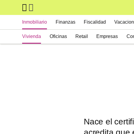
Skip to main content
Main navigation
Inmobiliario
Finanzas
Fiscalidad
Vacacion
Vivienda
Oficinas
Retail
Empresas
Con
Suelos
Activos alternativos
Nace el certi
acredita que 