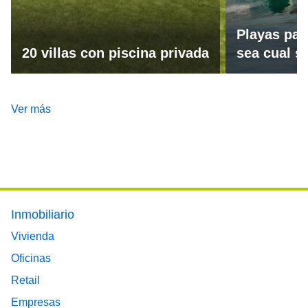
Playas par
20 villas con piscina privada
sea cual se
Ver más
Footer main menu
Inmobiliario
Vivienda
Oficinas
Retail
Empresas