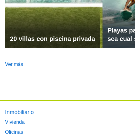
Playas par
20 villas con piscina privada
sea cual se
Ver más
Footer main menu
Inmobiliario
Vivienda
Oficinas