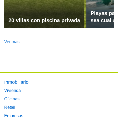
Playas par
20 villas con piscina privada
sea cual se
Ver más
Footer main menu
Inmobiliario
Vivienda
Oficinas
Retail
Empresas