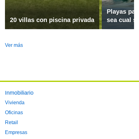
Playas par
20 villas con piscina privada
sea cual se
Ver más
Footer main menu
Inmobiliario
Vivienda
Oficinas
Retail
Empresas