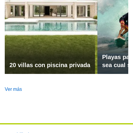
Playas par
20 villas con piscina privada
sea cual se
Ver más
Footer main menu