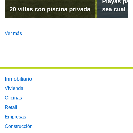
Playas par
20 villas con piscina privada
sea cual se
Ver más
Footer main menu
Inmobiliario
Vivienda
Oficinas
Retail
Empresas
Construcción