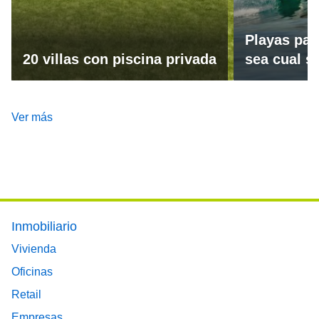
Playas par
20 villas con piscina privada
sea cual se
Ver más
Footer main menu
Inmobiliario
Vivienda
Oficinas
Retail
Empresas