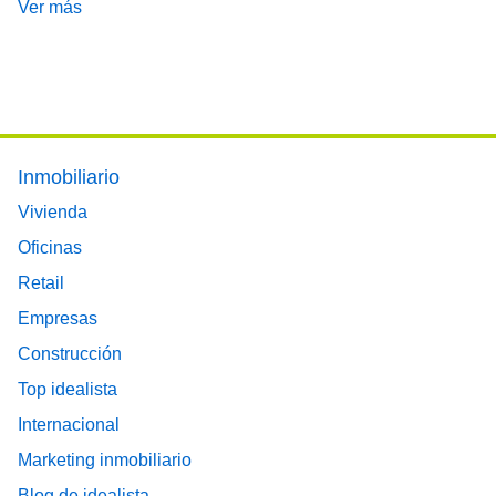
Ver más
Footer main menu
Inmobiliario
Vivienda
Oficinas
Retail
Empresas
Construcción
Top idealista
Internacional
Marketing inmobiliario
Blog de idealista