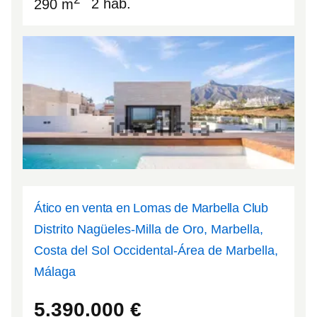
290 m
2 hab.
Ático en venta en Lomas de Marbella Club
Distrito Nagüeles-Milla de Oro, Marbella,
Costa del Sol Occidental-Área de Marbella,
Málaga
36.5077
-4.93399
5.390.000
€