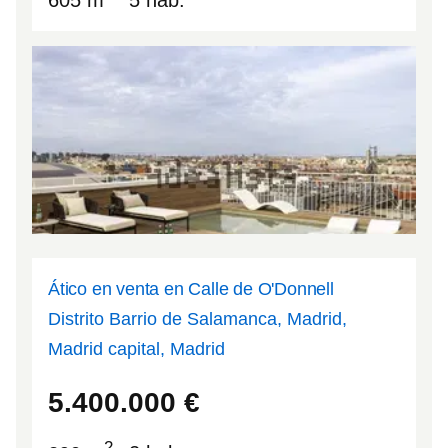
Ático en venta en Calle de O'Donnell
Distrito Barrio de Salamanca, Madrid,
Madrid capital, Madrid
40.4222
-3.67388
5.400.000
€
2