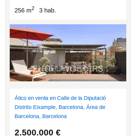
2
256 m
3 hab.
Ático en venta en Calle de la Diputació
Distrito Eixample, Barcelona, Área de
Barcelona, Barcelona
41.3948
2.1716
2.500.000
€