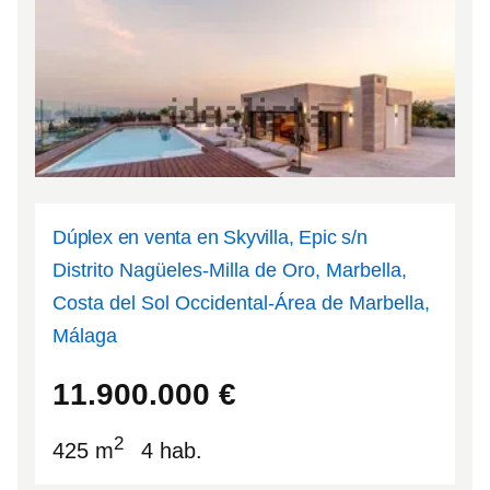
Dúplex en venta en Skyvilla, Epic s/n
Distrito Nagüeles-Milla de Oro, Marbella,
Costa del Sol Occidental-Área de Marbella,
Málaga
36.5188
-4.92471
11.900.000
€
2
425 m
4 hab.