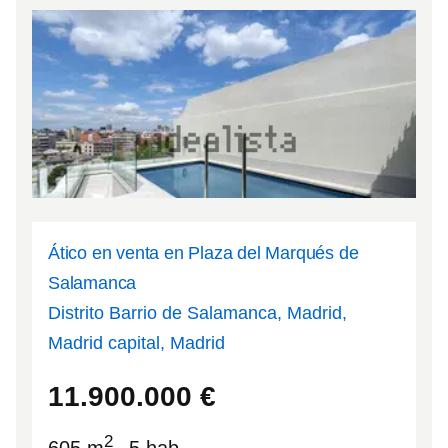
Ático en venta en Plaza del Marqués de
Salamanca
Distrito Barrio de Salamanca, Madrid,
Madrid capital, Madrid
40.4299
-3.6815
11.900.000
€
2
605 m
5 hab.