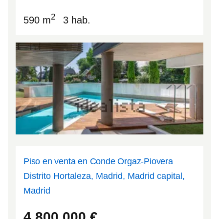
2
590 m
3 hab.
Piso en venta en Conde Orgaz-Piovera
Distrito Hortaleza, Madrid, Madrid capital,
Madrid
40.4552
-3.64299
4.800.000
€