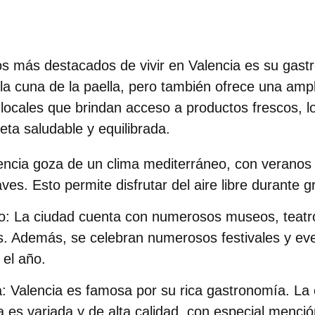
s más destacados de vivir en Valencia es su gast
la cuna de la paella, pero también ofrece una amp
ocales que brindan acceso a productos frescos, lo 
ieta saludable y equilibrada
.
lencia goza de un
clima mediterráneo
, con veranos
ves. Esto permite disfrutar del aire libre durante g
o
: La ciudad cuenta con numerosos
museos, teatro
s
. Además, se celebran numerosos festivales y eve
 el año.
a
: Valencia es famosa por su rica gastronomía. La 
a es
variada y de alta calidad
, con especial menció