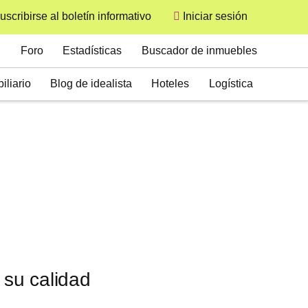
uscribirse al boletín informativo
Iniciar sesión
User
Secondary
Foro
Estadísticas
Buscador de inmuebles
iliario
Blog de idealista
Hoteles
Logística
 su calidad