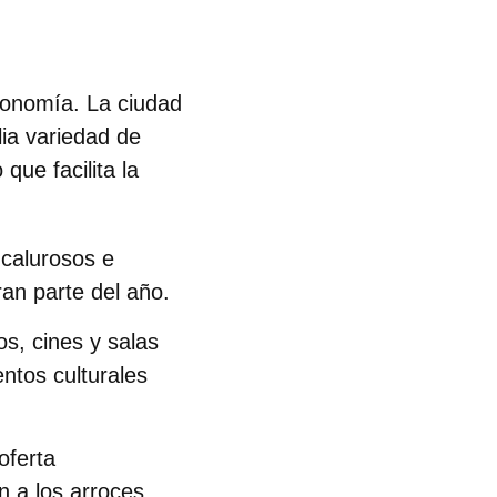
ronomía. La ciudad
lia variedad de
que facilita la
 calurosos e
ran parte del año.
s, cines y salas
ntos culturales
oferta
n a los arroces.