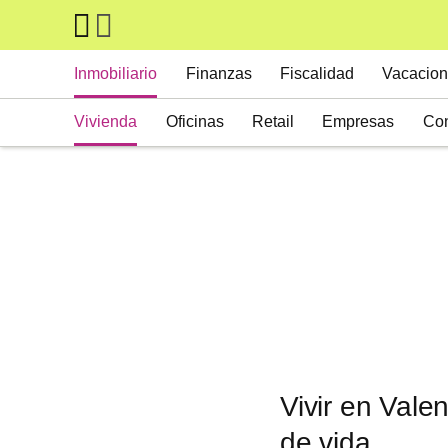
Skip to main content
Main navigation
Inmobiliario
Finanzas
Fiscalidad
Vacacion
Vivienda
Oficinas
Retail
Empresas
Con
Suelos
Activos alternativos
Vivir en Vale
de vida