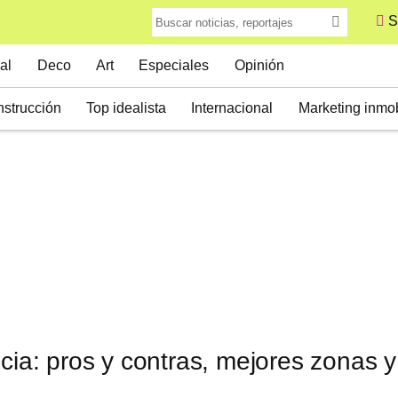
S
al
Deco
Art
Especiales
Opinión
strucción
Top idealista
Internacional
Marketing inmob
ncia: pros y contras, mejores zonas y