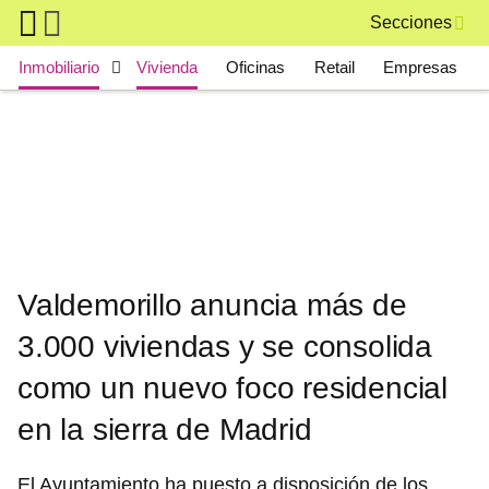
Skip to main content
Secciones
Main navigation
Inmobiliario
Vivienda
Oficinas
Retail
Empresas
Valdemorillo anuncia más de
3.000 viviendas y se consolida
como un nuevo foco residencial
en la sierra de Madrid
El Ayuntamiento ha puesto a disposición de los