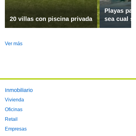
Playas par
20 villas con piscina privada
sea cual se
Ver más
Footer main menu
Inmobiliario
Vivienda
Oficinas
Retail
Empresas