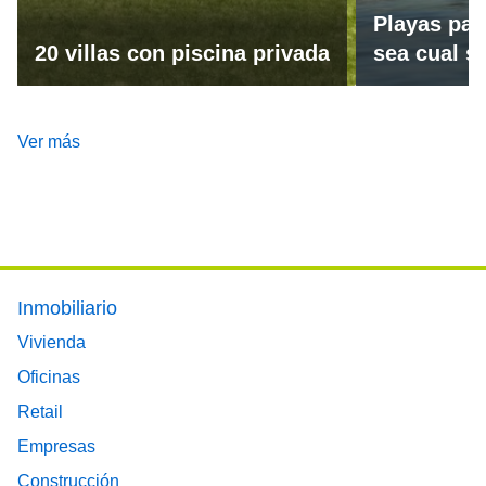
Playas par
20 villas con piscina privada
sea cual se
Ver más
Footer main menu
Inmobiliario
Vivienda
Oficinas
Retail
Empresas
Construcción